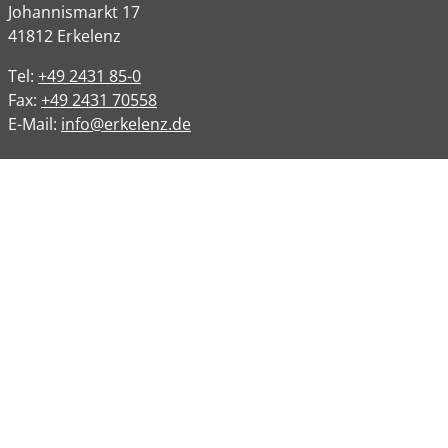
Johannismarkt
17
41812
Erkelenz
Tel:
+49 2431 85-0
Fax:
+49 2431 70558
E-Mail:
info@erkelenz.de
Links
Impressum
Datenschutz
Datenschutzinformation
Kontakt
Bankverbindungen
Barrierefreiheit
Öffnungszeiten
Allgemeine Verwaltung