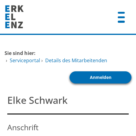
Zum Header
Zum Hauptinhalt
Zum Footer
Zum Hauptinhalt springen
Startseite
Sie sind hier:
Dienstleistungen A-Z
›
Serviceportal
›
Details des Mitarbeitenden
Mitarbeitende A-Z
Anmelden
FAQ
Elke Schwark
Anschrift