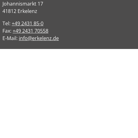
Johannismarkt
17
41812
Erkelenz
Tel:
+49 2431 85-0
Fax:
+49 2431 70558
E-Mail:
info@erkelenz.de
Links
Impressum
Datenschutz
Datenschutzinformation
Kontakt
Bankverbindungen
Barrierefreiheit
Öffnungszeiten
Allgemeine Verwaltung