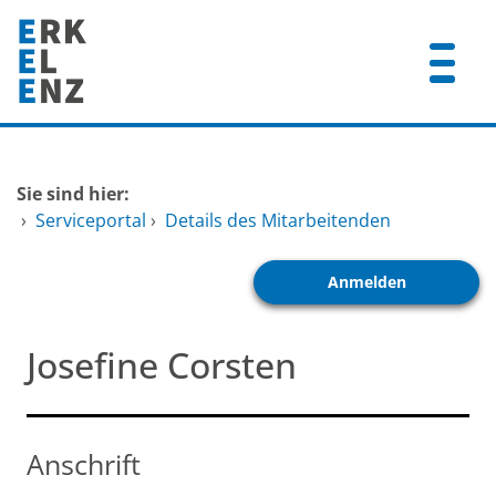
Zum Header
Zum Hauptinhalt
Zum Footer
Zum Hauptinhalt springen
Startseite
Sie sind hier:
Dienstleistungen A-Z
›
Serviceportal
›
Details des Mitarbeitenden
Mitarbeitende A-Z
Anmelden
FAQ
Josefine Corsten
Anschrift