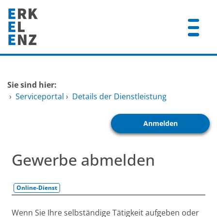
Zum Header
Zum Hauptinhalt
Zum Footer
Zum Hauptinhalt springen
Startseite
Sie sind hier:
Dienstleistungen A-Z
›
Serviceportal
›
Details der Dienstleistung
Mitarbeitende A-Z
Anmelden
FAQ
Gewerbe abmelden
Online-Dienst
Beschreibung
Wenn Sie Ihre selbständige Tätigkeit aufgeben oder