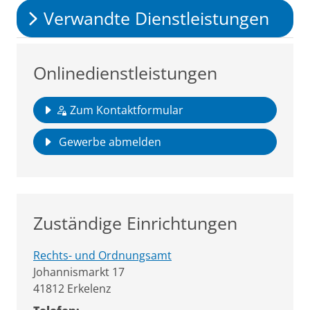
Verwandte Dienstleistungen
Onlinedienstleistungen
Zum Kontaktformular
Gewerbe abmelden
Zuständige Einrichtungen
Rechts- und Ordnungsamt
Straße:
Hausnummer:
Johannismarkt
17
PLZ:
Ort:
41812
Erkelenz