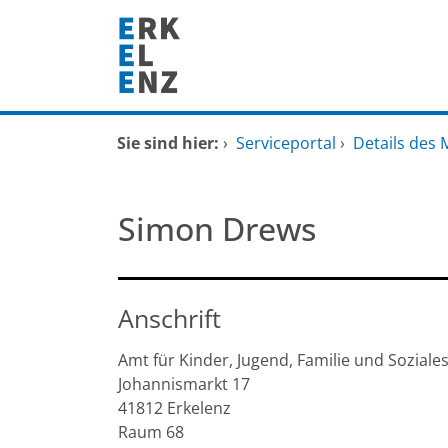
Zum Header
Zum Hauptinhalt
Zum Footer
Zum Hauptinhalt springen
Startseite
Sie sind hier:
›
Serviceportal
›
Details des 
Dienstleistungen A-Z
Simon Drews
Mitarbeitende A-Z
FAQ
Anschrift
Amt für Kinder, Jugend, Familie und Soziale
Johannismarkt
17
41812
Erkelenz
Raum 68