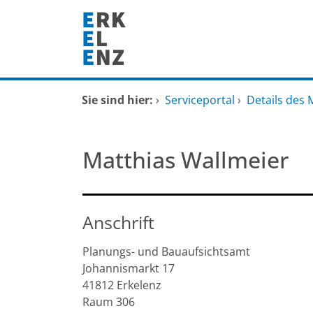
Zum Header
Zum Hauptinhalt
Zum Footer
Zum Hauptinhalt springen
Startseite
Sie sind hier:
›
Serviceportal
›
Details des 
Dienstleistungen A-Z
Matthias Wallmeier
Mitarbeitende A-Z
FAQ
Anschrift
Planungs- und Bauaufsichtsamt
Johannismarkt
17
41812
Erkelenz
Raum 306