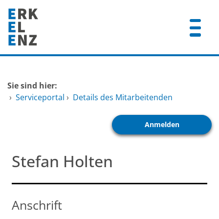
Zum Header
Zum Hauptinhalt
Zum Footer
Zum Hauptinhalt springen
Startseite
Sie sind hier:
Dienstleistungen A-Z
›
Serviceportal
›
Details des Mitarbeitenden
Mitarbeitende A-Z
Anmelden
FAQ
Stefan Holten
Anschrift