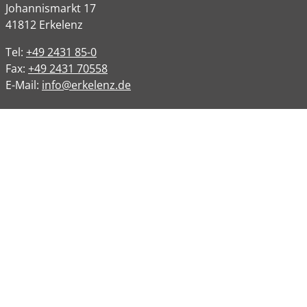
Johannismarkt
17
41812
Erkelenz
Tel:
+49 2431 85-0
Fax:
+49 2431 70558
E-Mail:
info@erkelenz.de
Links
Impressum
Datenschutz
Datenschutzinformation
Kontakt
Bankverbindungen
Barrierefreiheit
Öffnungszeiten
Allgemeine Verwaltung