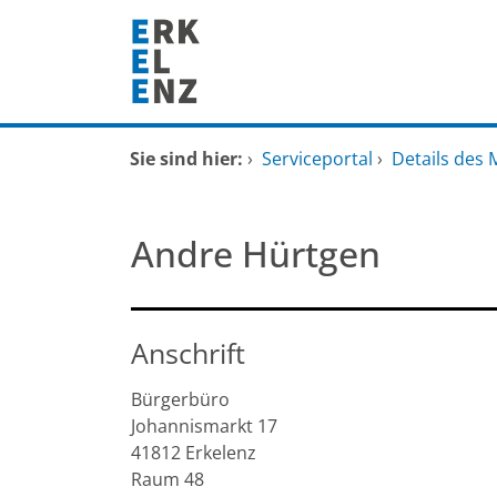
Zum Header
Zum Hauptinhalt
Zum Footer
Zum Hauptinhalt springen
Startseite
Sie sind hier:
›
Serviceportal
›
Details des 
Dienstleistungen A-Z
Andre Hürtgen
Mitarbeitende A-Z
FAQ
Anschrift
Bürgerbüro
Johannismarkt
17
41812
Erkelenz
Raum 48