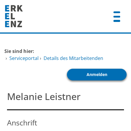
Zum Header
Zum Hauptinhalt
Zum Footer
Zum Hauptinhalt springen
Startseite
Sie sind hier:
Dienstleistungen A-Z
›
Serviceportal
›
Details des Mitarbeitenden
Mitarbeitende A-Z
Anmelden
FAQ
Melanie Leistner
Anschrift