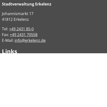
Stadtverwaltung Erkelenz
Johannismarkt
17
41812
Erkelenz
Tel:
+49 2431 85-0
Fax:
+49 2431 70558
E-Mail:
info@erkelenz.de
Links
Impressum
Datenschutz
Datenschutzinformation
Kontakt
Bankverbindungen
Barrierefreiheit
Öffnungszeiten