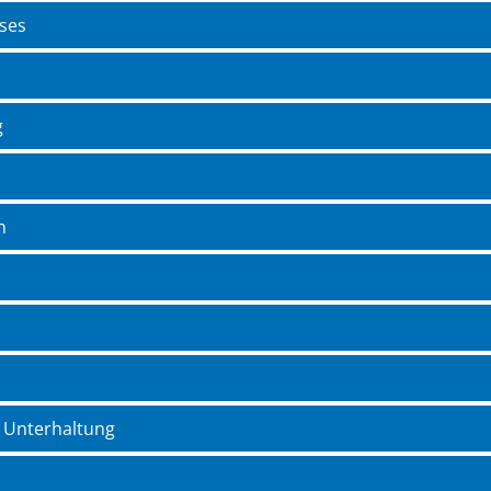
sses
g
n
d Unterhaltung