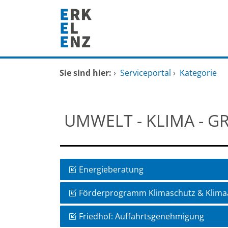
Zum Header
Zum Hauptinhalt
Zum Footer
Zum Hauptinhalt springen
Startseite
Sie sind hier:
›
Serviceportal
›
Kategorie
Dienstleistungen A-Z
UMWELT - KLIMA - G
Mitarbeitende A-Z
FAQ
Energieberatung
Förderprogramm Klimaschutz & Klim
Friedhof: Auffahrtsgenehmigung