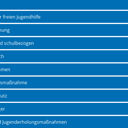
 freien Jugendhilfe
gnung
nd schulbezogen
ch
ahmen
ngsmaßnahme
utz
ger
nd Jugenderholungsmaßnahmen