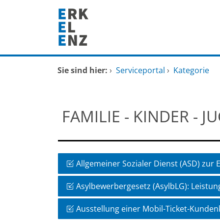
Zum Header
Zum Hauptinhalt
Zum Footer
Zum Hauptinhalt springen
Startseite
Sie sind hier:
›
Serviceportal
›
Kategorie
Dienstleistungen A-Z
FAMILIE - KINDER - J
Mitarbeitende A-Z
FAQ
Allgemeiner Sozialer Dienst (ASD) zur E
Asylbewerbergesetz (AsylbLG): Leistun
Ausstellung einer Mobil-Ticket-Kunden